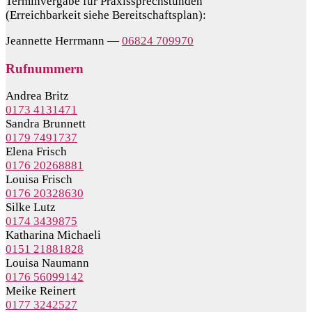
Terminvergabe für Praxissprechstunden
(Erreichbarkeit siehe Bereitschaftsplan):
Jeannette Herrmann —
06824 709970
Rufnummern
Andrea Britz
0173 4131471
Sandra Brunnett
0179 7491737
Elena Frisch
0176 20268881
Louisa Frisch
0176 20328630
Silke Lutz
0174 3439875
Katharina Michaeli
0151 21881828
Louisa Naumann
0176 56099142
Meike Reinert
0177 3242527