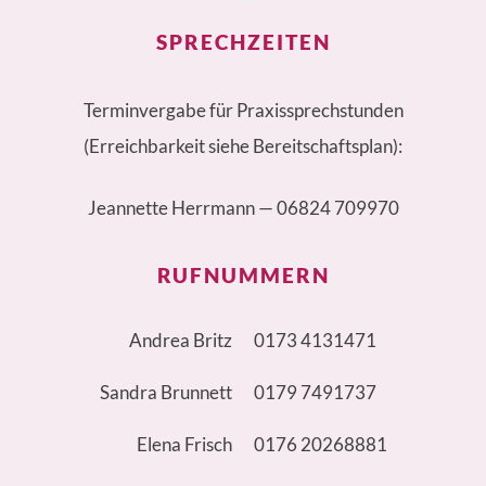
SPRECHZEITEN
Terminvergabe für Praxissprechstunden
(Erreichbarkeit siehe Bereitschaftsplan):
Jeannette Herrmann —
06824 709970
RUFNUMMERN
Andrea Britz
0173 4131471
Sandra Brunnett
0179 7491737
Elena Frisch
0176 20268881