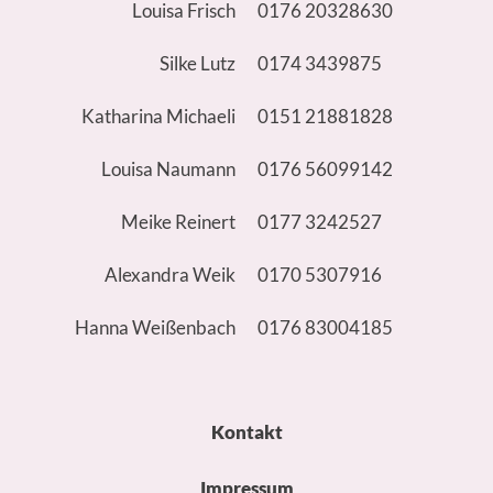
Louisa Frisch
0176 20328630
Silke Lutz
0174 3439875
Katharina Michaeli
0151 21881828
Louisa Naumann
0176 56099142
Meike Reinert
0177 3242527
Alexandra Weik
0170 5307916
Hanna Weißenbach
0176 83004185
Kontakt
Impressum